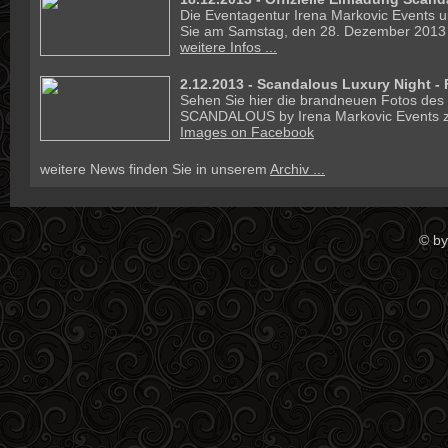
Die Eventagentur Irena Markovic Events u
Sie am Samstag, den 28. Dezember 2013 
weitere Infos ...
2.12.2013 - Scandalous Luxury Night - 
Sehen Sie hier die brandneuen Fotos des
SCANDALOUS by Irena Markovic Events z
Images on Facebook
weitere News finden Sie in unserem
Archiv ...
© by