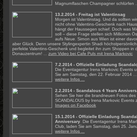
Magnumflaschen Champagner schlürfen .
13.2.2014 -
Freitag ist Valentinsag
Morgen ist Valentinstag. Und da sollten wi
nicht ohne Valentins-Geschenk nach Hau
hängt der Haussegen schief. Doch was M
soll – diese Frage stellen sich Millionen Ö
aufs Neue. Simon aus Wien ist einer davo
aber Glück. Denn unsere Stylingexpertin Shadi höchstpersönlich 
perfekte Valentins-Geschenk und begleitet ihn zum Shoppen in 
Donauzentrum! ...
zum Video bei Cafe Puls mit Irena Markovic
7.2.2014 -
Offizielle Einladung Scandal
Die Eventagentur Irena Markovic Events un
Sie am Samstag, den 22. Februar 2014 ...
weitere Infos ...
2.2.2014 - Scandalous 4 Years Annivers
Sehen Sie hier die brandneuen Fotos des
SCANDALOUS by Irena Markovic Events z
Images on Facebook
15.1.2014 -
Offizielle Einladung Scanda
Anniversary
. Die Eventagentur Irena Mar
Club, laden Sie am Samstag, den 25. Janu
weitere Infos ...