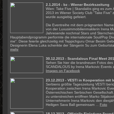
2.1.2014 - bz - Wiener Bezirkszeitung
Wien: Take Five | Skandalös ging es zum 
2013 im Wiener Society Club "Take Five" z
wurde ausgiebig gefeiert.
Die Eventreihe mit dem prägnanten Namen
von der Luxusimmobilienmaklerin Irena Ma
Jahresende nochmal Stars und Sternchen 
Hauptabendprogramm performte die internationale Soul/Pop Div
me". Diese feierte gleichzeitig mit Teppichguru Omar Besim Gebu
Designerin Elena Luka schenkte der Sängerin Su zum Geburtstag ih
mehr
30.12.2013 - Scandalous Final Meet 201
Sehen Sie hier die brandneuen Fotos des
SCANDALOUS by Irena Markovic Events z
Images on Facebook
23.12.2013 - VESTI in Kooperation mit 
Serbiens größte Tageszeitung VESTI bericht
Kooperation zwischen Irena Markovic Eve
Österreichischen Serbischen Gesellschaft
zu unterstreichen eröffnen Marko Stijakov
Unternehmerin Irena Markovic den diesjähr
Heiligen Sava Ball gemeinsam ...
Foto
18.12.2013 -
Offizielle Einladung Scand